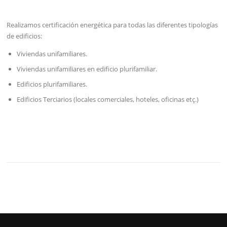
Realizamos certificación energética para todas las diferentes tipologías
de edificios:
Viviendas unifamiliares.
Viviendas unifamiliares en edificio plurifamiliar.
Edificios plurifamiliares.
Edificios Terciarios (locales comerciales, hoteles, oficinas etç.)