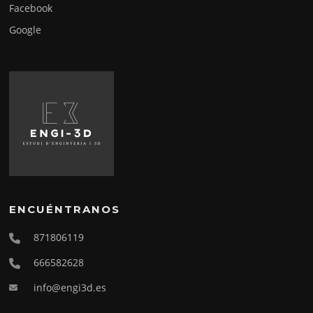
Facebook
Google
ENCUÉNTRANOS
871806119
666582628
info@engi3d.es