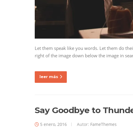
Let them speak like you words. Let them do thei
right of the image down below the image in seaml
leer más
Say Goodbye to Thunder
5 enero, 2016
Autor:
FameThemes